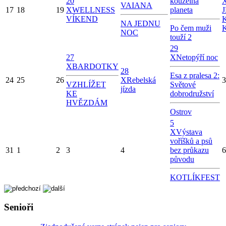
20
kouzelná
VAIANA
17
18
19
X
WELLNESS
planeta
VÍKEND
NA JEDNU
Po čem muži
NOC
touží 2
29
27
X
Netopýří noc
X
BARDOTKY
28
Esa z pralesa 2:
24
25
26
X
Rebelská
3
VZHLÍŽET
Světové
jízda
KE
dobrodružství
HVĚZDÁM
Ostrov
5
X
Výstava
voříšků a psů
31
1
2
3
4
bez průkazu
6
původu
KOTLÍKFEST
Senioři