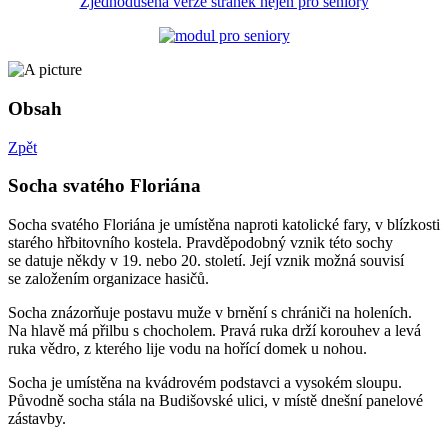
Zjednodušená verze stránek nejen pro seniory
Obsah
Zpět
Socha svatého Floriána
Socha svatého Floriána je umístěna naproti katolické fary, v blízkosti
starého hřbitovního kostela. Pravděpodobný vznik této sochy
se datuje někdy v 19. nebo 20. století. Její vznik možná souvisí
se založením organizace hasičů.
Socha znázorňuje postavu muže v brnění s chrániči na holeních.
Na hlavě má přilbu s chocholem. Pravá ruka drží korouhev a levá
ruka vědro, z kterého lije vodu na hořící domek u nohou.
Socha je umístěna na kvádrovém podstavci a vysokém sloupu.
Původně socha stála na Budišovské ulici, v místě dnešní panelové
zástavby.