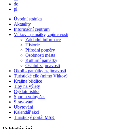
Deutsch
de
Po polsku
pl
Úvodní stránka
Aktuality
Informační centrum
Vítkov - památky, zajímavosti
Základní informace
Historie
Přírodní poměry
Osobnosti města
Kulturní památky
Ostatní zajímavosti
Okolí - památky, zajímavosti
Turistické cíle (mimo Vítkov)
Krajina břidlice
Tipy na výlety
Cykloturistika
Sport a volný čas
Stravování
Ubytování
Kalendář akcí
Turistický portál MSK
Vyhledávání