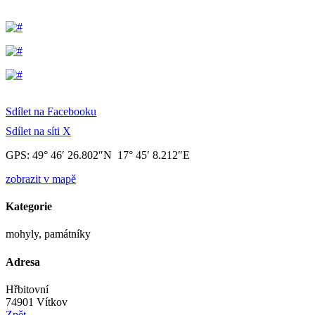
Sdílet na Facebooku
Sdílet na síti X
GPS: 49° 46′ 26.802″N 17° 45′ 8.212″E
zobrazit v mapě
Kategorie
mohyly, památníky
Adresa
Hřbitovní
74901 Vítkov
Zpět