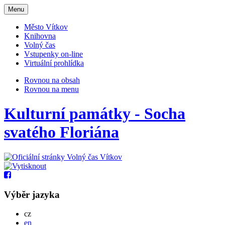
Otevřit
Menu
navigaci
Město Vítkov
Knihovna
Volný čas
Vstupenky on-line
Virtuální prohlídka
Rovnou na obsah
Rovnou na menu
Kulturní památky - Socha
svatého Floriána
Výběr jazyka
Česky
cz
English
en