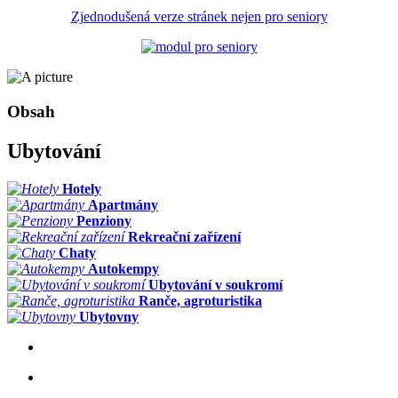
Zjednodušená verze stránek nejen pro seniory
Obsah
Ubytování
Hotely
Apartmány
Penziony
Rekreační zařízení
Chaty
Autokempy
Ubytování v soukromí
Ranče, agroturistika
Ubytovny