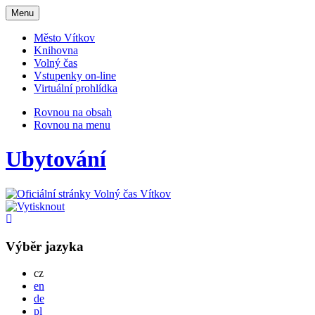
Otevřit
Menu
navigaci
Město Vítkov
Knihovna
Volný čas
Vstupenky on-line
Virtuální prohlídka
Rovnou na obsah
Rovnou na menu
Ubytování
Výběr jazyka
Česky
cz
English
en
Deutsch
de
Po polsku
pl