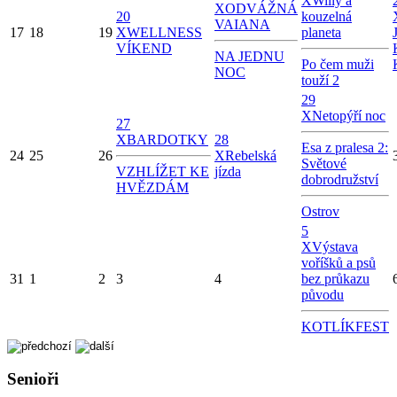
X
Willy a
X
ODVÁŽNÁ
20
kouzelná
VAIANA
17
18
19
X
WELLNESS
planeta
VÍKEND
NA JEDNU
Po čem muži
NOC
touží 2
29
X
Netopýří noc
27
X
BARDOTKY
28
Esa z pralesa 2:
24
25
26
X
Rebelská
Světové
VZHLÍŽET KE
jízda
dobrodružství
HVĚZDÁM
Ostrov
5
X
Výstava
voříšků a psů
31
1
2
3
4
bez průkazu
původu
KOTLÍKFEST
Senioři