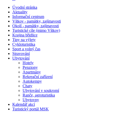
Úvodní stránka
Aktuality
Informační centrum
Vítkov - památky, zajímavosti
Okolí - památky, zajímavosti
Turistické cíle (mimo Vítkov)
Krajina břidlice
Tipy na výlety
Cykloturistika
Sport a volný čas
Stravování
Ubytování
Hotely
Penziony
Apartmány
Rekreační zařízení
Autokempy
Chaty
Ubytování v soukromí
Ranče, agroturistika
Ubytovny
Kalendář akcí
Turistický portál MSK