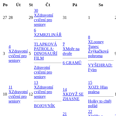
Po
Út
St
Čt
Pá
So
30
X
Zdravotní
27
28
29
31
1
cvičení pro
seniory
6
X
ZMRZLINÁŘ
8
X
Looney
TLAPKOVÁ
7
4
Tunes:
PATROLA:
X
Moře na
X
Zdravotní
Žvýkačková
3
5
DINOSAUŘÍ
dvoře
cvičení pro
pohroma
FILM
seniory
6 GRAMŮ
VYŠEHRAD:
Zdravotní
Fylm
cvičení pro
seniory
13
15
11
X
Zdravotní
X
OZI: Hlas
14
X
Zdravotní
cvičení pro
pralesa
10
12
X
KDYŽ SE
cvičení pro
seniory
ZHASNE
seniory
Holky to chtěj
BOJOVNÍK
pořád
22
21