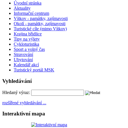
Úvodní stránka
Aktuality
Informační centrum
Vítkov - památky, zajímavosti
Okolí - památky, zajímavosti
Turistické cíle (mimo Vítkov)
Krajina břidlice
Tipy na výlety
Cykloturistika
Sport a volný čas
Stravování
Ubytování
Kalendář akcí
Turistický portál MSK
Vyhledávání
Hledaný výraz:
rozšířené vyhledávání ...
Interaktivní mapa