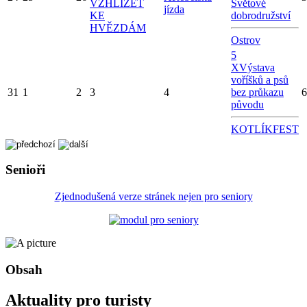
VZHLÍŽET
Světové
jízda
KE
dobrodružství
HVĚZDÁM
Ostrov
5
X
Výstava
voříšků a psů
31
1
2
3
4
bez průkazu
6
původu
KOTLÍKFEST
Senioři
Zjednodušená verze stránek nejen pro seniory
Obsah
Aktuality pro turisty