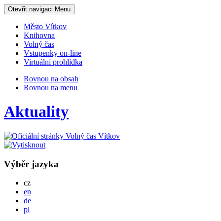
Otevřit navigaci
Menu
Město Vítkov
Knihovna
Volný čas
Vstupenky on-line
Virtuální prohlídka
Rovnou na obsah
Rovnou na menu
Aktuality
Výběr jazyka
Česky
cz
English
en
Deutsch
de
Po polsku
pl