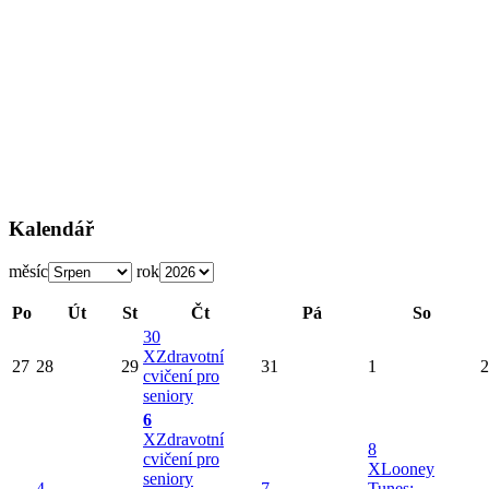
Kalendář
měsíc
rok
Po
Út
St
Čt
Pá
So
30
X
Zdravotní
27
28
29
31
1
2
cvičení pro
seniory
6
X
Zdravotní
8
cvičení pro
X
Looney
seniory
4
7
Tunes: