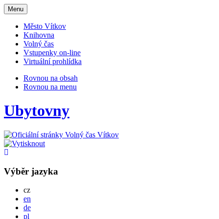
Otevřit
Menu
navigaci
Město Vítkov
Knihovna
Volný čas
Vstupenky on-line
Virtuální prohlídka
Rovnou na obsah
Rovnou na menu
Ubytovny
Výběr jazyka
Česky
cz
English
en
Deutsch
de
Po polsku
pl