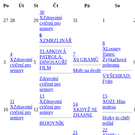
Po
Út
St
Čt
Pá
So
30
X
Zdravotní
27
28
29
31
1
cvičení pro
seniory
6
X
ZMRZLINÁŘ
8
X
Looney
TLAPKOVÁ
4
7
Tunes:
PATROLA:
X
Zdravotní
X
6 GRAMŮ
Žvýkačková
3
5
DINOSAUŘÍ
cvičení pro
pohroma
FILM
seniory
Moře na dvoře
VYŠEHRAD:
Zdravotní
Fylm
cvičení pro
seniory
13
15
11
X
Zdravotní
X
OZI: Hlas
14
X
Zdravotní
cvičení pro
pralesa
10
12
X
KDYŽ SE
cvičení pro
seniory
ZHASNE
seniory
Holky to chtěj
BOJOVNÍK
pořád
22
21