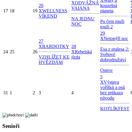
X
Willy a
X
ODVÁŽNÁ
20
kouzelná
VAIANA
17
18
19
X
WELLNESS
planeta
VÍKEND
NA JEDNU
Po čem muži
NOC
touží 2
29
X
Netopýří noc
27
X
BARDOTKY
28
Esa z pralesa 2:
24
25
26
X
Rebelská
Světové
VZHLÍŽET KE
jízda
dobrodružství
HVĚZDÁM
Ostrov
5
X
Výstava
voříšků a psů
31
1
2
3
4
bez průkazu
původu
KOTLÍKFEST
Senioři