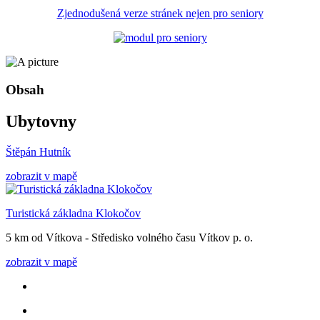
Zjednodušená verze stránek nejen pro seniory
Obsah
Ubytovny
Štěpán Hutník
zobrazit v mapě
Turistická základna Klokočov
5 km od Vítkova - Středisko volného času Vítkov p. o.
zobrazit v mapě