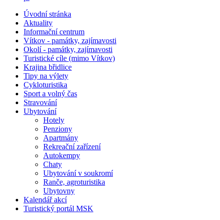
Úvodní stránka
Aktuality
Informační centrum
Vítkov - památky, zajímavosti
Okolí - památky, zajímavosti
Turistické cíle (mimo Vítkov)
Krajina břidlice
Tipy na výlety
Cykloturistika
Sport a volný čas
Stravování
Ubytování
Hotely
Penziony
Apartmány
Rekreační zařízení
Autokempy
Chaty
Ubytování v soukromí
Ranče, agroturistika
Ubytovny
Kalendář akcí
Turistický portál MSK