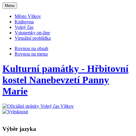
Otevřit
Menu
navigaci
Město Vítkov
Knihovna
Volný čas
Vstupenky on-line
Virtuální prohlídka
Rovnou na obsah
Rovnou na menu
Kulturní památky - Hřbitovní
kostel Nanebevzetí Panny
Marie
Výběr jazyka