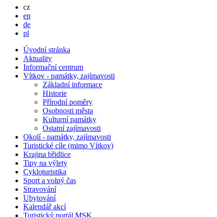
Česky
cz
English
en
Deutsch
de
Po polsku
pl
Úvodní stránka
Aktuality
Informační centrum
Vítkov - památky, zajímavosti
Základní informace
Historie
Přírodní poměry
Osobnosti města
Kulturní památky
Ostatní zajímavosti
Okolí - památky, zajímavosti
Turistické cíle (mimo Vítkov)
Krajina břidlice
Tipy na výlety
Cykloturistika
Sport a volný čas
Stravování
Ubytování
Kalendář akcí
Turistický portál MSK