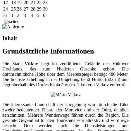
17
18
19
20
21
22
23
24
25
26
27
28
29
30
31
1
2
3
4
5
6
Inhalt
Grundsätzliche Informationen
Die Stadt
Vítkov
liegt im zerklüfteten Gelände des Vítkover
Hochlands, das zum Niederen Gesenke gehört. Die
durchschnittliche Höhe über dem Meeresspiegel beträgt 480 Meter.
Die höchste Erhebung in der Umgebung heißt Horka (603 m) und
liegt oberhalb des Dorfes Klokočov (ca. 2 km von Vítkov entfernt).
Die interessante Landschaft der Umgebung wird durch die Täler
zweier bedeutender Flüsse, der Moravice und der Odra, deutlich
zerschnitten. Mehrere Wanderwege führen durch die Region. Die
gesamte Gegend ist für den Tourismus sehr attraktiv und wird rege
besucht. Dem werden auch die Dienstleistungen und
Unterbringungskapazitäten angepasst. In den Sommermonaten