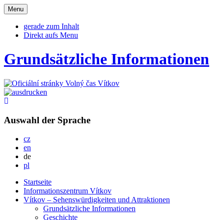
Otevřit
Menu
navigaci
gerade zum Inhalt
Direkt aufs Menu
Grundsätzliche Informationen
Auswahl der Sprache
Česky
cz
English
en
Deutsch
de
Po polsku
pl
Startseite
Informationszentrum Vítkov
Vítkov – Sehenswürdigkeiten und Attraktionen
Grundsätzliche Informationen
Geschichte