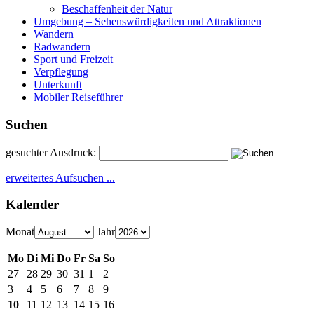
Beschaffenheit der Natur
Umgebung – Sehenswürdigkeiten und Attraktionen
Wandern
Radwandern
Sport und Freizeit
Verpflegung
Unterkunft
Mobiler Reiseführer
Suchen
gesuchter Ausdruck:
erweitertes Aufsuchen ...
Kalender
Monat
Jahr
Mo
Di
Mi
Do
Fr
Sa
So
27
28
29
30
31
1
2
3
4
5
6
7
8
9
10
11
12
13
14
15
16