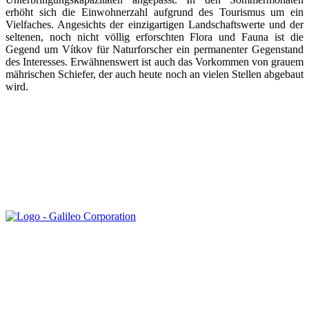
erhöht sich die Einwohnerzahl aufgrund des Tourismus um ein
Vielfaches. Angesichts der einzigartigen Landschaftswerte und der
seltenen, noch nicht völlig erforschten Flora und Fauna ist die
Gegend um Vítkov für Naturforscher ein permanenter Gegenstand
des Interesses. Erwähnenswert ist auch das Vorkommen von grauem
mährischen Schiefer, der auch heute noch an vielen Stellen abgebaut
wird.
Oficiální stránky Volný čas Vítkov © 2026
made by
Galileo Corporation s.r.o.
Letzte Aktualisierung: 12.06.2026