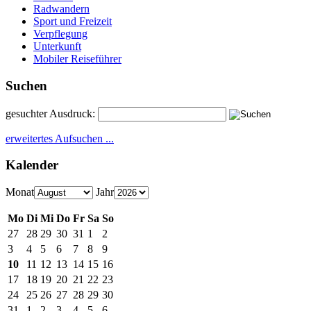
Radwandern
Sport und Freizeit
Verpflegung
Unterkunft
Mobiler Reiseführer
Suchen
gesuchter Ausdruck:
erweitertes Aufsuchen ...
Kalender
Monat
Jahr
Mo
Di
Mi
Do
Fr
Sa
So
27
28
29
30
31
1
2
3
4
5
6
7
8
9
10
11
12
13
14
15
16
17
18
19
20
21
22
23
24
25
26
27
28
29
30
31
1
2
3
4
5
6