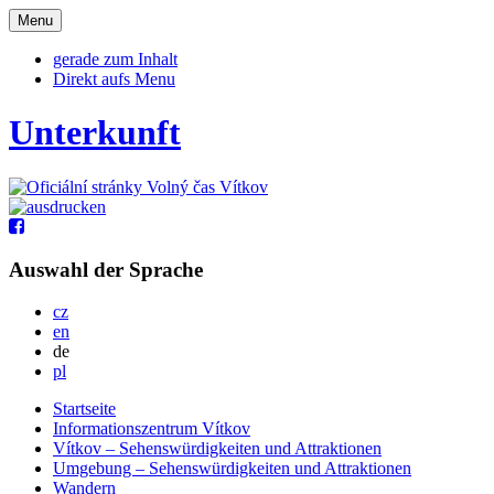
Otevřit
Menu
navigaci
gerade zum Inhalt
Direkt aufs Menu
Unterkunft
Auswahl der Sprache
Česky
cz
English
en
Deutsch
de
Po polsku
pl
Startseite
Informationszentrum Vítkov
Vítkov – Sehenswürdigkeiten und Attraktionen
Umgebung – Sehenswürdigkeiten und Attraktionen
Wandern