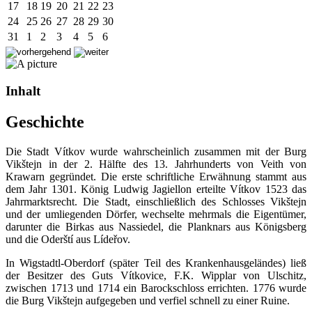
17
18
19
20
21
22
23
24
25
26
27
28
29
30
31
1
2
3
4
5
6
Inhalt
Geschichte
Die Stadt Vítkov wurde wahrscheinlich zusammen mit der Burg
Vikštejn in der 2. Hälfte des 13. Jahrhunderts von Veith von
Krawarn gegründet. Die erste schriftliche Erwähnung stammt aus
dem Jahr 1301. König Ludwig Jagiellon erteilte Vítkov 1523 das
Jahrmarktsrecht. Die Stadt, einschließlich des Schlosses Vikštejn
und der umliegenden Dörfer, wechselte mehrmals die Eigentümer,
darunter die Birkas aus Nassiedel, die Planknars aus Königsberg
und die Oderští aus Lídeřov.
In Wigstadtl-Oberdorf (später Teil des Krankenhausgeländes) ließ
der Besitzer des Guts Vítkovice, F.K. Wipplar von Ulschitz,
zwischen 1713 und 1714 ein Barockschloss errichten. 1776 wurde
die Burg Vikštejn aufgegeben und verfiel schnell zu einer Ruine.