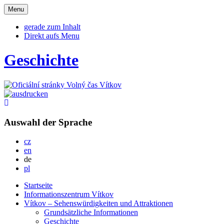
Otevřit
Menu
navigaci
gerade zum Inhalt
Direkt aufs Menu
Geschichte
Auswahl der Sprache
Česky
cz
English
en
Deutsch
de
Po polsku
pl
Startseite
Informationszentrum Vítkov
Vítkov – Sehenswürdigkeiten und Attraktionen
Grundsätzliche Informationen
Geschichte