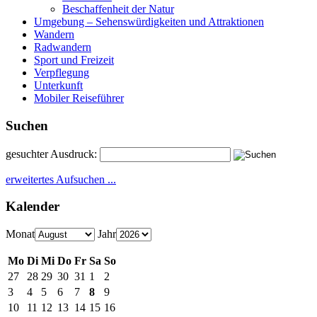
Beschaffenheit der Natur
Umgebung – Sehenswürdigkeiten und Attraktionen
Wandern
Radwandern
Sport und Freizeit
Verpflegung
Unterkunft
Mobiler Reiseführer
Suchen
gesuchter Ausdruck:
erweitertes Aufsuchen ...
Kalender
Monat
Jahr
Mo
Di
Mi
Do
Fr
Sa
So
27
28
29
30
31
1
2
3
4
5
6
7
8
9
10
11
12
13
14
15
16