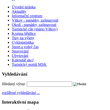
Úvodní stránka
Aktuality
Informační centrum
Vítkov - památky, zajímavosti
Okolí - památky, zajímavosti
Turistické cíle (mimo Vítkov)
Krajina břidlice
Tipy na výlety
Cykloturistika
Sport a volný čas
Stravování
Ubytování
Kalendář akcí
Turistický portál MSK
Vyhledávání
Hledaný výraz:
rozšířené vyhledávání ...
Interaktivní mapa