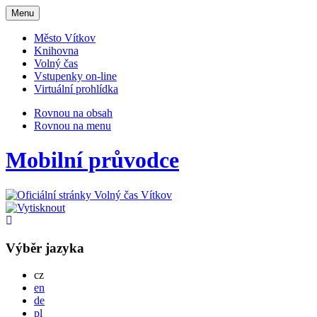
Otevřit
Menu
navigaci
Město Vítkov
Knihovna
Volný čas
Vstupenky on-line
Virtuální prohlídka
Rovnou na obsah
Rovnou na menu
Mobilní průvodce
Výběr jazyka
Česky
cz
English
en
Deutsch
de
Po polsku
pl