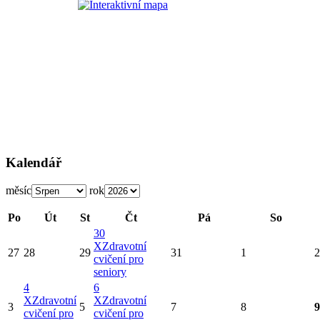
Kalendář
měsíc
rok
Po
Út
St
Čt
Pá
So
30
X
Zdravotní
27
28
29
31
1
2
cvičení pro
seniory
4
6
X
Zdravotní
X
Zdravotní
3
5
7
8
9
cvičení pro
cvičení pro