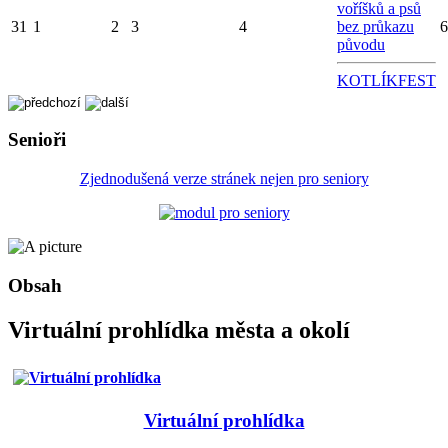
voříšků a psů
31
1
2
3
4
bez průkazu
6
původu
KOTLÍKFEST
Senioři
Zjednodušená verze stránek nejen pro seniory
Obsah
Virtuální prohlídka města a okolí
Virtuální prohlídka