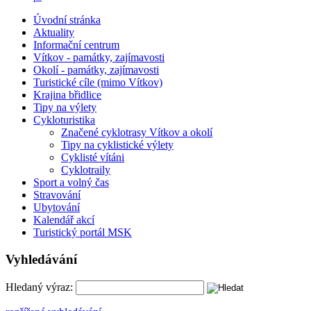
Úvodní stránka
Aktuality
Informační centrum
Vítkov - památky, zajímavosti
Okolí - památky, zajímavosti
Turistické cíle (mimo Vítkov)
Krajina břidlice
Tipy na výlety
Cykloturistika
Značené cyklotrasy Vítkov a okolí
Tipy na cyklistické výlety
Cyklisté vítáni
Cyklotraily
Sport a volný čas
Stravování
Ubytování
Kalendář akcí
Turistický portál MSK
Vyhledávání
Hledaný výraz: