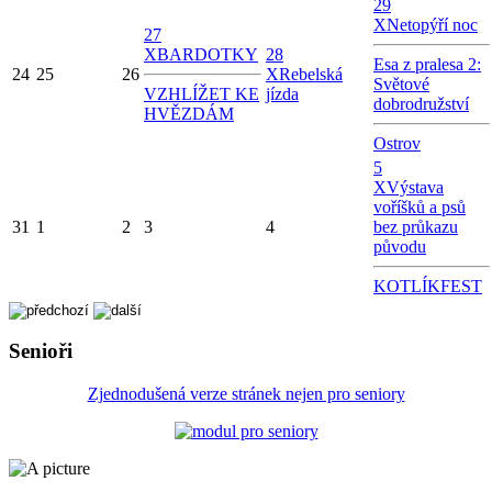
29
X
Netopýří noc
27
X
BARDOTKY
28
Esa z pralesa 2:
24
25
26
X
Rebelská
Světové
VZHLÍŽET KE
jízda
dobrodružství
HVĚZDÁM
Ostrov
5
X
Výstava
voříšků a psů
31
1
2
3
4
bez průkazu
původu
KOTLÍKFEST
Senioři
Zjednodušená verze stránek nejen pro seniory