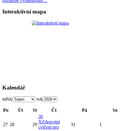
rozšířené vyhledávání ...
Interaktivní mapa
Kalendář
měsíc
rok
Po
Út
St
Čt
Pá
So
30
X
Zdravotní
27
28
29
31
1
cvičení pro