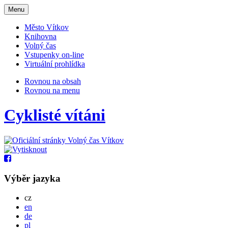
Otevřit
Menu
navigaci
Město Vítkov
Knihovna
Volný čas
Vstupenky on-line
Virtuální prohlídka
Rovnou na obsah
Rovnou na menu
Cyklisté vítáni
Výběr jazyka
Česky
cz
English
en
Deutsch
de
Po polsku
pl