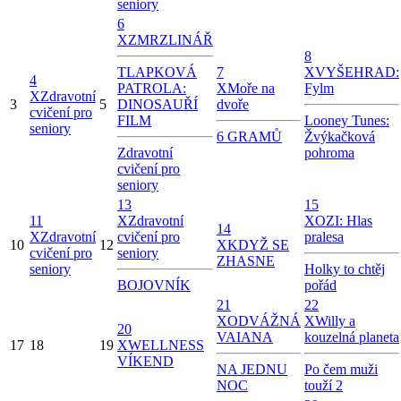
seniory
6
X
ZMRZLINÁŘ
8
TLAPKOVÁ
7
X
VYŠEHRAD:
4
PATROLA:
X
Moře na
Fylm
X
Zdravotní
3
5
DINOSAUŘÍ
dvoře
cvičení pro
FILM
Looney Tunes:
seniory
6 GRAMŮ
Žvýkačková
Zdravotní
pohroma
cvičení pro
seniory
13
15
11
X
Zdravotní
X
OZI: Hlas
14
X
Zdravotní
cvičení pro
pralesa
10
12
X
KDYŽ SE
cvičení pro
seniory
ZHASNE
seniory
Holky to chtěj
BOJOVNÍK
pořád
21
22
X
ODVÁŽNÁ
X
Willy a
20
VAIANA
kouzelná planeta
17
18
19
X
WELLNESS
VÍKEND
NA JEDNU
Po čem muži
NOC
touží 2