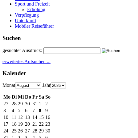
Sport und Freizeit
Erholung
Verpflegung
Unterkunft
Mobiler Reiseführer
Suchen
gesuchter Ausdruck:
erweitertes Aufsuchen ...
Kalender
Monat
Jahr
Mo
Di
Mi
Do
Fr
Sa
So
27
28
29
30
31
1
2
3
4
5
6
7
8
9
10
11
12
13
14
15
16
17
18
19
20
21
22
23
24
25
26
27
28
29
30
31
1
2
3
4
5
6