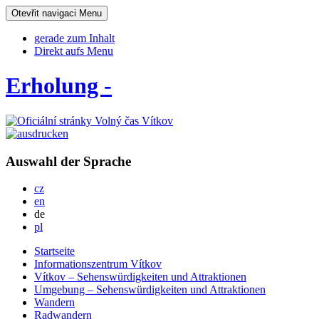
Otevřit navigaci
Menu
gerade zum Inhalt
Direkt aufs Menu
Erholung -
Auswahl der Sprache
Česky
cz
English
en
Deutsch
de
Po polsku
pl
Startseite
Informationszentrum Vítkov
Vítkov – Sehenswürdigkeiten und Attraktionen
Umgebung – Sehenswürdigkeiten und Attraktionen
Wandern
Radwandern