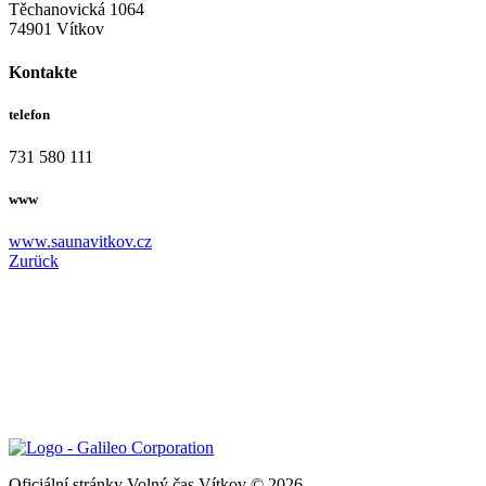
Těchanovická 1064
74901 Vítkov
Kontakte
telefon
731 580 111
www
www.saunavitkov.cz
Zurück
Oficiální stránky Volný čas Vítkov © 2026