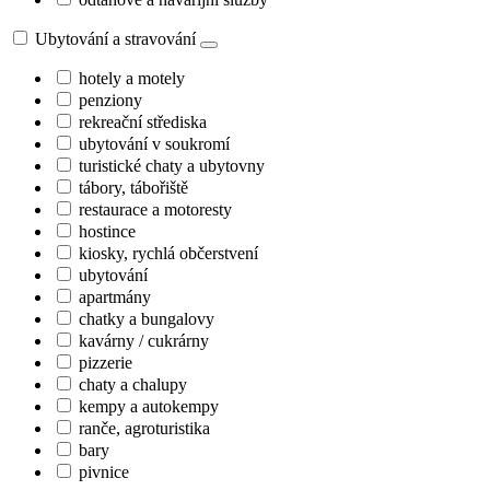
Ubytování a stravování
hotely a motely
penziony
rekreační střediska
ubytování v soukromí
turistické chaty a ubytovny
tábory, tábořiště
restaurace a motoresty
hostince
kiosky, rychlá občerstvení
ubytování
apartmány
chatky a bungalovy
kavárny / cukrárny
pizzerie
chaty a chalupy
kempy a autokempy
ranče, agroturistika
bary
pivnice