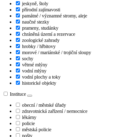
jeskyně, štoly
přírodní zajímavosti
památné / významné stromy, aleje
naučné stezky
prameny, studánky
chráněná území a rezervace
zoologické zahrady
hrobky / hřbitovy
morové / mariánské / trojiční sloupy
sochy
větrné mlýny
vodní mlýny
vodní plochy a toky
historické objekty
Instituce
obecní / městské úřady
zdravotnická zařízení / nemocnice
lékárny
policie
městská policie
pošty