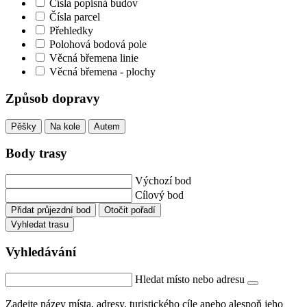
Čísla popisná budov
Čísla parcel
Přehledky
Polohová bodová pole
Věcná břemena linie
Věcná břemena - plochy
Způsob dopravy
Pěšky
Na kole
Autem
Body trasy
Výchozí bod
Cílový bod
Přidat průjezdní bod
Otočit pořadí
Vyhledat trasu
Vyhledávání
Hledat místo nebo adresu
Zadejte název místa, adresy, turistického cíle anebo alespoň jeho