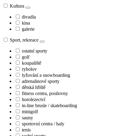
Kultura
divadla
kina
galerie
Sport, rekreace
ostatní sporty
golf
koupaliště
rybolov
lyžování a snowboarding
adrenalinové sporty
dětská hřiště
fitness centra, posilovny
horolezectví
in-line brusle / skateboarding
minigolf
sauny
sportovní centra / haly
tenis
vodní sporty