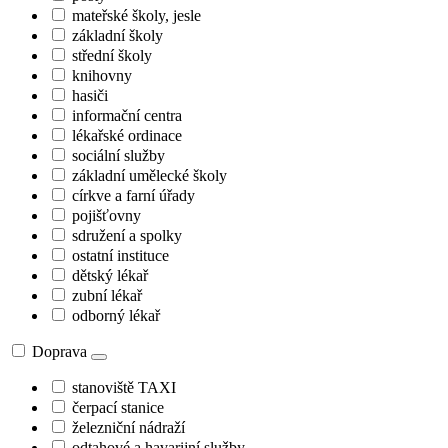
mateřské školy, jesle
základní školy
střední školy
knihovny
hasiči
informační centra
lékařské ordinace
sociální služby
základní umělecké školy
církve a farní úřady
pojišťovny
sdružení a spolky
ostatní instituce
dětský lékař
zubní lékař
odborný lékař
Doprava
stanoviště TAXI
čerpací stanice
železniční nádraží
odtahové a havarijní služby