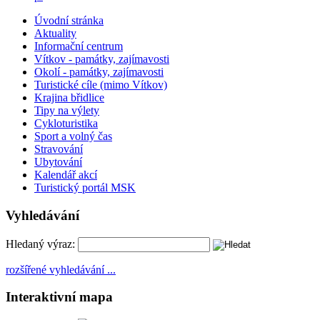
Úvodní stránka
Aktuality
Informační centrum
Vítkov - památky, zajímavosti
Okolí - památky, zajímavosti
Turistické cíle (mimo Vítkov)
Krajina břidlice
Tipy na výlety
Cykloturistika
Sport a volný čas
Stravování
Ubytování
Kalendář akcí
Turistický portál MSK
Vyhledávání
Hledaný výraz:
rozšířené vyhledávání ...
Interaktivní mapa