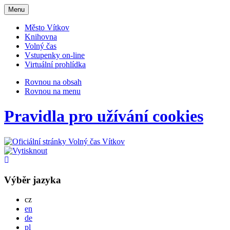
Otevřit
Menu
navigaci
Město Vítkov
Knihovna
Volný čas
Vstupenky on-line
Virtuální prohlídka
Rovnou na obsah
Rovnou na menu
Pravidla pro užívání cookies
Výběr jazyka
Česky
cz
English
en
Deutsch
de
Po polsku
pl