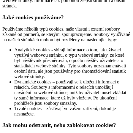
webové stránky. Informace tak pomohou zlepšit strukturu a obsah
stránek.
Jaké cookies používáme?
Používáme několik typů cookies, naše vlastní i externí soubory
získané od partnerů, se kterými spolupracujeme. Soubory využívané
na našich stránkách mohou být rozděleny na následující typy:
Analytické cookies - sbírají informace o tom, jak uživatel
využívá webovou stránku, o typu webové stránky, ze které
byl návštěvník přesměrován, o počtu návštěv uživatele a o
statistikách webové stránky. Tyto soubory nezaznamenávají
osobní data, ale jsou používány pro shromažďování statistik
webové stránky.
Dynamické cookies – používají se k uložení informací o
relacích. Soubory s informacemi o relacích umožňují
navádění po webové stránce, aniž by uživatel musel vkládat
ty samé informace, které už byly vloženy. Po ukončení
prohlížeče jsou soubory smazány.
Trvalé cookies – zůstávají ve vašem zařízení, dokud je
nesmažete.
Jak mohu odstranit, nebo zablokovat cookies?