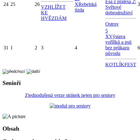
Esa z pralesa 2:
24
25
26
X
Rebelská
3
VZHLÍŽET
Světové
jízda
KE
dobrodružství
HVĚZDÁM
Ostrov
5
X
Výstava
voříšků a psů
31
1
2
3
4
bez průkazu
6
původu
KOTLÍKFEST
Senioři
Zjednodušená verze stránek nejen pro seniory
Obsah