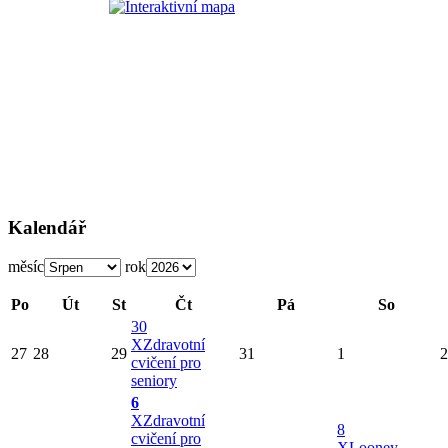
Kalendář
měsíc
rok
Po
Út
St
Čt
Pá
So
30
X
Zdravotní
27
28
29
31
1
2
cvičení pro
seniory
6
X
Zdravotní
8
cvičení pro
X
Looney