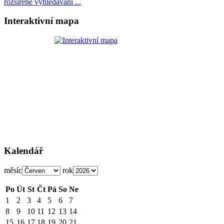
rozšířené vyhledávání ...
Interaktivní mapa
Kalendář
měsíc
rok
Po
Út
St
Čt
Pá
So
Ne
1
2
3
4
5
6
7
8
9
10
11
12
13
14
15
16
17
18
19
20
21