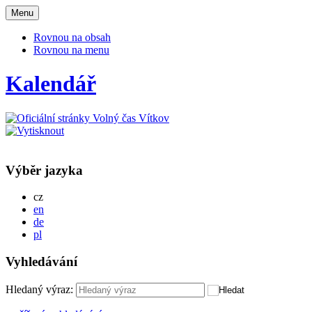
Otevřit
Menu
navigaci
Rovnou na obsah
Rovnou na menu
Kalendář
Výběr jazyka
Česky
cz
English
en
Deutsch
de
Po polsku
pl
Vyhledávání
Hledaný výraz: