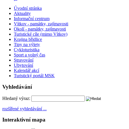
Úvodní stránka
Aktuality
Informační centrum
Vítkov - památky, zajímavosti
Okolí - památky, zajímavosti
Turistické cíle (mimo Vítkov)
Krajina břidlice
Tipy na výlety
Cykloturistika
Sport a volný čas
Stravování
Ubytování
Kalendář akcí
Turistický portál MSK
Vyhledávání
Hledaný výraz:
rozšířené vyhledávání ...
Interaktivní mapa