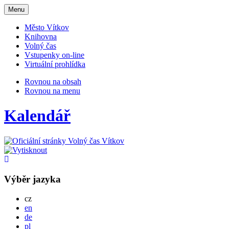
Otevřit
Menu
navigaci
Město Vítkov
Knihovna
Volný čas
Vstupenky on-line
Virtuální prohlídka
Rovnou na obsah
Rovnou na menu
Kalendář
Výběr jazyka
Česky
cz
English
en
Deutsch
de
Po polsku
pl