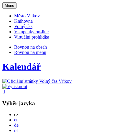
Otevřit
Menu
navigaci
Město Vítkov
Knihovna
Volný čas
Vstupenky on-line
Virtuální prohlídka
Rovnou na obsah
Rovnou na menu
Kalendář
Výběr jazyka
Česky
cz
English
en
Deutsch
de
Po polsku
pl