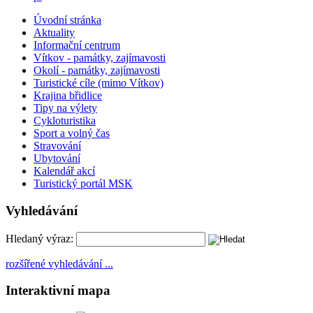
Úvodní stránka
Aktuality
Informační centrum
Vítkov - památky, zajímavosti
Okolí - památky, zajímavosti
Turistické cíle (mimo Vítkov)
Krajina břidlice
Tipy na výlety
Cykloturistika
Sport a volný čas
Stravování
Ubytování
Kalendář akcí
Turistický portál MSK
Vyhledávání
Hledaný výraz:
rozšířené vyhledávání ...
Interaktivní mapa