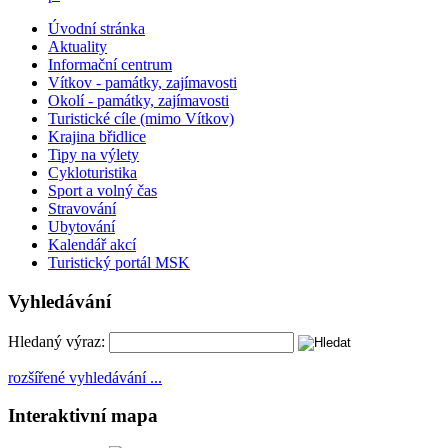
Úvodní stránka
Aktuality
Informační centrum
Vítkov - památky, zajímavosti
Okolí - památky, zajímavosti
Turistické cíle (mimo Vítkov)
Krajina břidlice
Tipy na výlety
Cykloturistika
Sport a volný čas
Stravování
Ubytování
Kalendář akcí
Turistický portál MSK
Vyhledávání
Hledaný výraz:
rozšířené vyhledávání ...
Interaktivní mapa