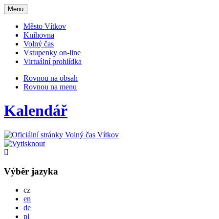
Otevřit
Menu
navigaci
Město Vítkov
Knihovna
Volný čas
Vstupenky on-line
Virtuální prohlídka
Rovnou na obsah
Rovnou na menu
Kalendář
Výběr jazyka
Česky
cz
English
en
Deutsch
de
Po polsku
pl