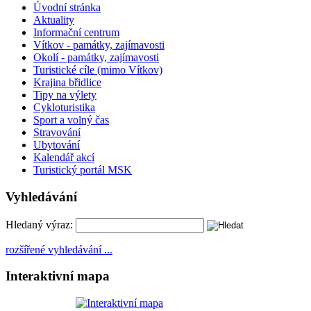
Úvodní stránka
Aktuality
Informační centrum
Vítkov - památky, zajímavosti
Okolí - památky, zajímavosti
Turistické cíle (mimo Vítkov)
Krajina břidlice
Tipy na výlety
Cykloturistika
Sport a volný čas
Stravování
Ubytování
Kalendář akcí
Turistický portál MSK
Vyhledávání
Hledaný výraz:
rozšířené vyhledávání ...
Interaktivní mapa