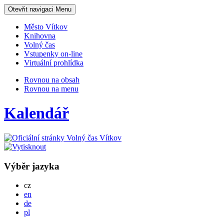
Otevřit navigaci
Menu
Město Vítkov
Knihovna
Volný čas
Vstupenky on-line
Virtuální prohlídka
Rovnou na obsah
Rovnou na menu
Kalendář
Výběr jazyka
Česky
cz
English
en
Deutsch
de
Po polsku
pl